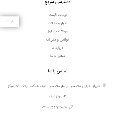
دسترسی سریع
توانید با دنبال کردن پیج اینستاگرام مرکز کامپیوتر ایده به آدرس
instagram.com/idea.laptop و همچنین صفحه آپارات این
لیست قیمت
مجموعه به آدرس aparat.com/idea.laptop جدیدترین و به
تاریک
اخبار و مقالات
روزترین محصولات در حوزه IT را مشاهده و از اطلاعات دقیق و
کامل آنها مطلع شوید.
سوالات متداول
بخش محصولات فروشگاه اینترنتی ایده مرجعی برای اطلاع از
قوانین و مقررات
قیمت روز لپ تاپ ، مقایسه مشخصات فنی و بحث و تبادل‌ نظر در
درباره ما
مورد آن‌ها است.
تماس با ما
تماس با ما
شیراز، خیابان ملاصدرا، پاساژ ملاصدرا، طبقه همکف، پلاک 59، مرکز
کامپیوتر ایده
071 - 36473030