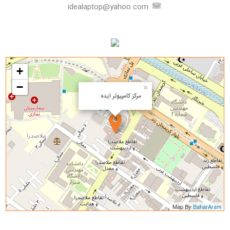
idealaptop@yahoo.com
+
−
×
مرکز کامپیوتر ایده
Map By
BaharAram