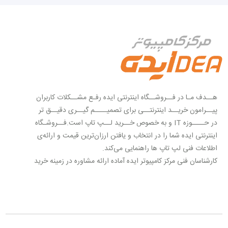
هــدف مـا در فــروشــگاه اینترنتی ایده رفـع مشــکلات کاربران
پیــرامون خریــد اینترنتــی برای تصمیــــم گیــری دقیــق تر
در حــــوزه IT و به خصوص خــرید لــپ تاپ است.فــروشـگاه
اینترنتی ایده شما را در انتخاب و یافتن ارزان‌ترین قیمت و ارائه‌ی
اطلاعات فنی لپ تاپ ها راهنمایی می‌کند.
کارشناسان فنی مرکز کامپیوتر ایده آماده ارائه مشاوره در زمینه خرید
لپ تاپ با کاربری های مختلف عمومی، فنی مهندسی، طراحی، بازی
و گیمینگ، اداری، پزشکی و غیره می باشند.
لپ‌تاپ‌های شاخص بازار توسط فروشگاه اینترنتی ایده به صورت
تخصصی بررسی می‌شوند تا شما کاربران بتوانید با اطلاعات دقیق‌تر
و کامل‌تر درباره‌ی گزینه‌های انتخابی تصمیم بگیرید، از این رو می