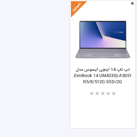
آدرسهای من
خروج
لوازم جانبی لپ تاپ
لپ تاپ 14 اینچی ایسوس مدل
ZenBook 14 UM433IQ-A5051
R5/8/512G SSD/2G
Two
stars