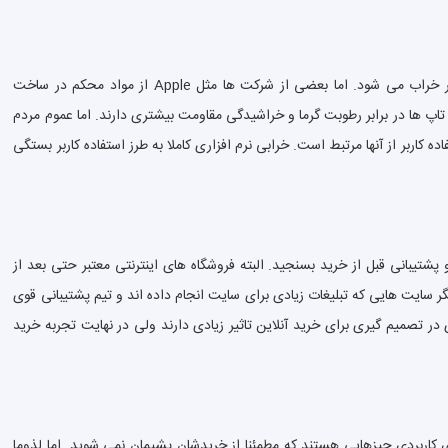
این مسئله به خیلی عوامل از جمله برند لپ تاپ و طریقه استفاده کاربر بستگی دارد. هر لپ تاپی که بیشتر از لپ تاپ های دیگر در دسترس مردم باشد زودتر خراب می شود. اما بعضی از شرکت ها مثل Apple از مواد محکم در ساخت
ها در برابر رطوبت گرما و خراشیدگی مقاومت بیشتری دارند. اما عموم مردم
اربر از آنها مرتبط است. خرابی نرم افزاری کاملا به طرز استفاده کاربر بستگی
تیبانی قبل از خرید بسنجید. البته فروشگاه های اینترنتی معتبر حتی بعد از
 سایت هایی که تبلیغات زیادی برای سایت انجام داده اند و تیم پشتیبانی قوی
در تصمیم گیری برای خرید آنلاین تاثیر زیادی دارند ولی در نهایت تجربه خرید
کنید. کیف لپ تاپ، روکش کیبورد، فن خنک کننده لپ تاپ، تمیز کننده LCD لپ تاپ، پک نرم افزارهای کاربردی چیزهایی هستند که مطمئنا از خریدشان پشیمان نمی شوید. اما لذوما