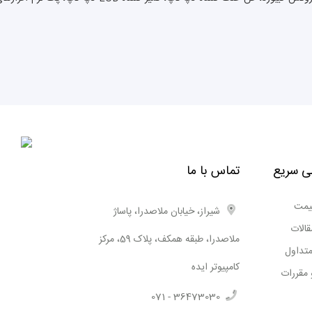
ی سریع
تماس با ما
یمت
شیراز، خیابان ملاصدرا، پاساژ
قالات
ملاصدرا، طبقه همکف، پلاک 59، مرکز
متداول
کامپیوتر ایده
 مقررات
071 - 36473030