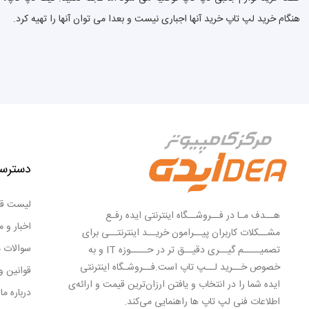
هنگام خرید لپ تاپ خرید آنها اجباری نیست و بعدا می توان آنها را تهیه کرد.
دسترس
لیست ق
هــدف مـا در فــروشــگاه اینترنتی ایده رفـع
اخبار و م
مشــکلات کاربران پیــرامون خریــد اینترنتــی برای
سوالات 
تصمیــــم گیــری دقیــق تر در حــــوزه IT و به
خصوص خــرید لــپ تاپ است.فــروشـگاه اینترنتی
قوانین و
ایده شما را در انتخاب و یافتن ارزان‌ترین قیمت و ارائه‌ی
درباره ما
اطلاعات فنی لپ تاپ ها راهنمایی می‌کند.