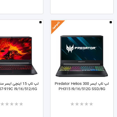
لپ تاپ ایسر Predator Helios 300
7-919C I9/16/512/6G
PH315 I9/16/512G SSD/8G
Two
Two
stars
stars