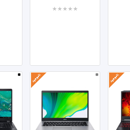
Two
stars