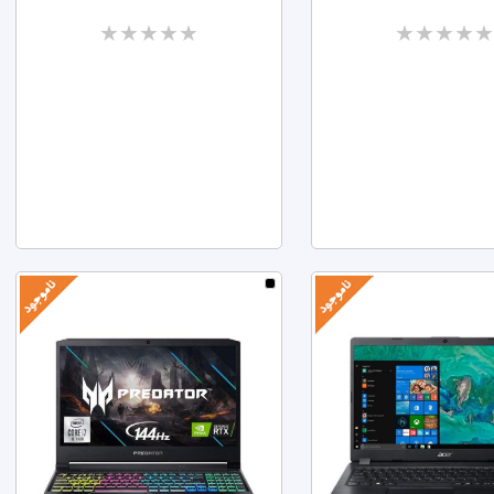
Two
Two
stars
stars