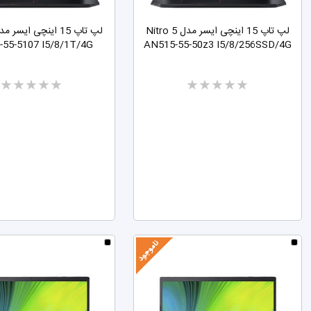
لپ تاپ 15 اینچی ایسر مدل Nitro 5
55-5107 I5/8/1T/4G
AN515-55-50z3 I5/8/256SSD/4G
Two
Two
stars
stars