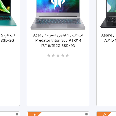
لپ تاپ 15 اینچی ایسر مدل Aspire
لپ تاپ 15 اینچی ایسر مدل Acer
G SSD/2G
Predator triton 300 PT-314
A715-
I7/16/512G SSD/4G
Two
stars