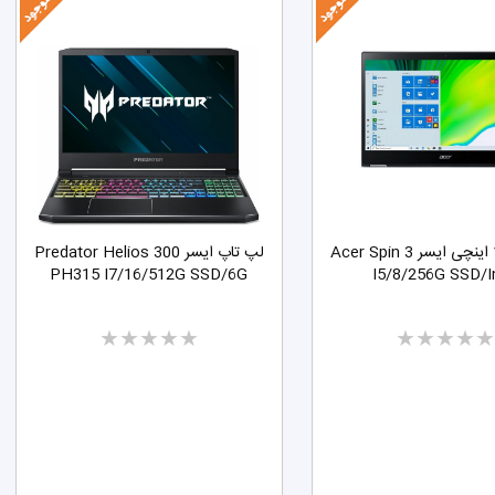
لپ تاپ 14 اینچی ایسر Acer Spin 3
لپ تاپ ایسر Predator Helios 300
PH315 I7/16/512G SSD/6G
I5/8/256G SSD/I
Two
Two
stars
stars