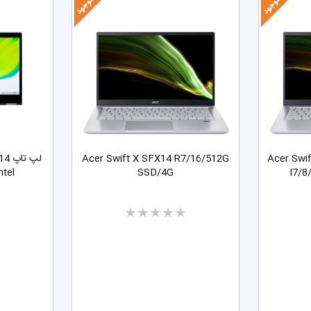
1 اینچی ایسر Acer Swift 3
Acer Swift X SFX14 R7/16/512G
ntel
SSD/4G
I7/8
Two
stars