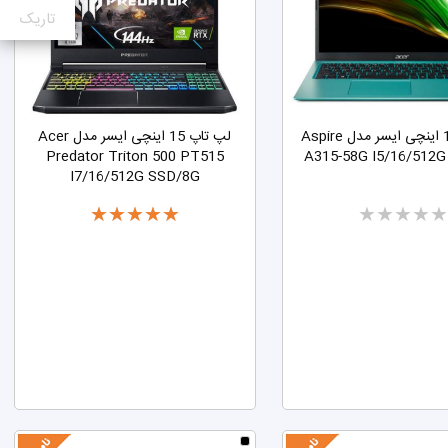
تاریک
لپ تاپ 15 اینچی ایسر مدل Aspire
لپ تاپ 15 اینچی ایسر مدل Acer
Predator Triton 500 PT515
A315-58G I5/16/512
I7/16/512G SSD/8G
Two
Two
stars
stars