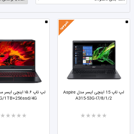
لوازم جانبی لپ تاپ
لپ تاپ 15 اینچی ایسر مدل Aspire
G/1TB+256ssd/4G
A315-53G-I7/8/1/2
Two
Two
stars
stars