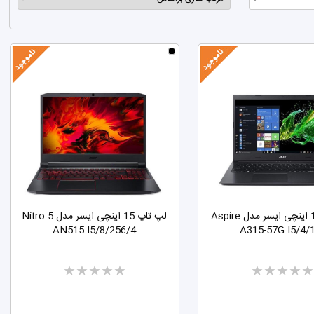
آدرسهای من
خروج
لپ تاپ 15 اینچی ایسر مدل Aspire
لپ تاپ 15 اینچی ایسر مدل Nitro 5
AN515 I5/8/256/4
A315-57G I5/4/
Two
Two
stars
stars