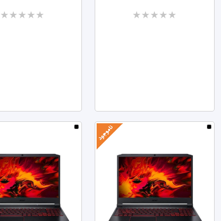
Two
Two
stars
stars