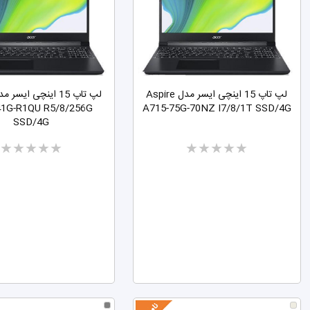
لپ تاپ 15 اینچی ایسر مدل Aspire
41G-R1QU R5/8/256G
A715-75G-70NZ I7/8/1T SSD/4G
SSD/4G
Two
Two
stars
stars