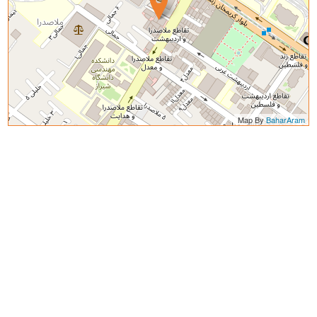
Map By
BaharAram