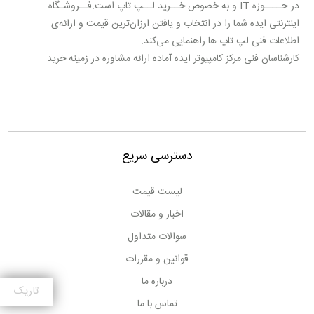
در حــــوزه IT و به خصوص خــرید لــپ تاپ است.فــروشـگاه
اینترنتی ایده شما را در انتخاب و یافتن ارزان‌ترین قیمت و ارائه‌ی
اطلاعات فنی لپ تاپ ها راهنمایی می‌کند.
کارشناسان فنی مرکز کامپیوتر ایده آماده ارائه مشاوره در زمینه خرید
لپ تاپ با کاربری های مختلف عمومی، فنی مهندسی، طراحی، بازی
و گیمینگ، اداری، پزشکی و غیره می باشند.
لپ‌تاپ‌های شاخص بازار توسط فروشگاه اینترنتی ایده به صورت
تخصصی بررسی می‌شوند تا شما کاربران بتوانید با اطلاعات دقیق‌تر
و کامل‌تر درباره‌ی گزینه‌های انتخابی تصمیم بگیرید، از این رو می
دسترسی سریع
توانید با دنبال کردن پیج اینستاگرام مرکز کامپیوتر ایده به آدرس
instagram.com/idea.laptop و همچنین صفحه آپارات این
لیست قیمت
مجموعه به آدرس aparat.com/idea.laptop جدیدترین و به
اخبار و مقالات
روزترین محصولات در حوزه IT را مشاهده و از اطلاعات دقیق و
کامل آنها مطلع شوید.
سوالات متداول
بخش محصولات فروشگاه اینترنتی ایده مرجعی برای اطلاع از
قوانین و مقررات
قیمت روز لپ تاپ ، مقایسه مشخصات فنی و بحث و تبادل‌ نظر در
درباره ما
مورد آن‌ها است.
تاریک
تماس با ما