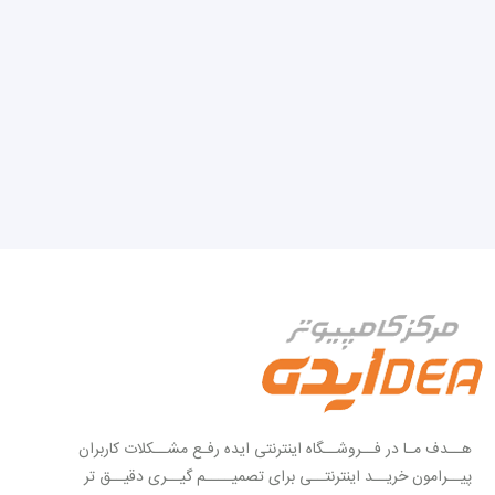
آدرسهای من
خروج
لوازم جانبی لپ تاپ
هــدف مـا در فــروشــگاه اینترنتی ایده رفـع مشــکلات کاربران
پیــرامون خریــد اینترنتــی برای تصمیــــم گیــری دقیــق تر