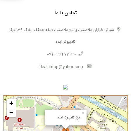
تماس با ما
شیراز، خیابان ملاصدرا، پاساژ ملاصدرا، طبقه همکف، پلاک 59، مرکز
کامپیوتر ایده
071 - 36473030
idealaptop@yahoo.com
+
−
×
مرکز کامپیوتر ایده