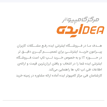
هــدف مـا در فــروشــگاه اینترنتی ایده رفـع مشــکلات کاربران
پیــرامون خریــد اینترنتــی برای تصمیــــم گیــری دقیــق تر
در حــــوزه IT و به خصوص خــرید لــپ تاپ است.فــروشـگاه
اینترنتی ایده شما را در انتخاب و یافتن ارزان‌ترین قیمت و ارائه‌ی
اطلاعات فنی لپ تاپ ها راهنمایی می‌کند.
کارشناسان فنی مرکز کامپیوتر ایده آماده ارائه مشاوره در زمینه خرید
لپ تاپ با کاربری های مختلف عمومی، فنی مهندسی، طراحی، بازی
و گیمینگ، اداری، پزشکی و غیره می باشند.
لپ‌تاپ‌های شاخص بازار توسط فروشگاه اینترنتی ایده به صورت
تخصصی بررسی می‌شوند تا شما کاربران بتوانید با اطلاعات دقیق‌تر
و کامل‌تر درباره‌ی گزینه‌های انتخابی تصمیم بگیرید، از این رو می