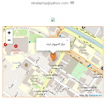
idealaptop@yahoo.com
+
−
×
مرکز کامپیوتر ایده
Map By
BaharAram