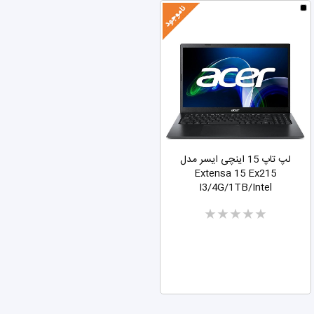
آدرسهای من
خروج
لوازم جانبی لپ تاپ
لپ تاپ 15 اینچی ایسر مدل
Extensa 15 Ex215
I3/4G/1TB/Intel
Two
stars