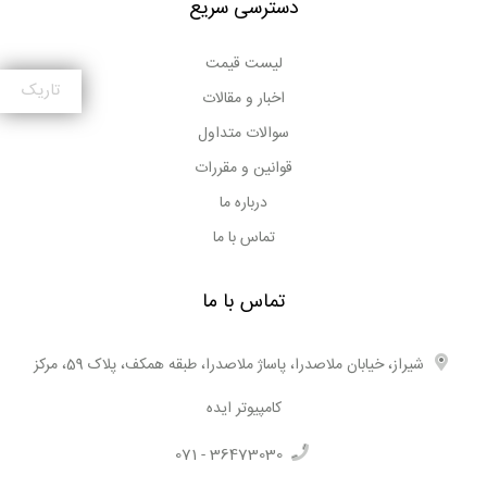
دسترسی سریع
توانید با دنبال کردن پیج اینستاگرام مرکز کامپیوتر ایده به آدرس
instagram.com/idea.laptop و همچنین صفحه آپارات این
لیست قیمت
مجموعه به آدرس aparat.com/idea.laptop جدیدترین و به
تاریک
اخبار و مقالات
روزترین محصولات در حوزه IT را مشاهده و از اطلاعات دقیق و
کامل آنها مطلع شوید.
سوالات متداول
بخش محصولات فروشگاه اینترنتی ایده مرجعی برای اطلاع از
قوانین و مقررات
قیمت روز لپ تاپ ، مقایسه مشخصات فنی و بحث و تبادل‌ نظر در
درباره ما
مورد آن‌ها است.
تماس با ما
تماس با ما
شیراز، خیابان ملاصدرا، پاساژ ملاصدرا، طبقه همکف، پلاک 59، مرکز
کامپیوتر ایده
071 - 36473030