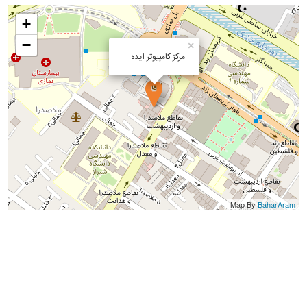
+
−
×
مرکز کامپیوتر ایده
Map By
BaharAram