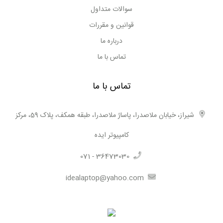
کامل آنها مطلع شوید.
سوالات متداول
بخش محصولات فروشگاه اینترنتی ایده مرجعی برای اطلاع از
قوانین و مقررات
قیمت روز لپ تاپ ، مقایسه مشخصات فنی و بحث و تبادل‌ نظر در
درباره ما
مورد آن‌ها است.
تماس با ما
تماس با ما
شیراز، خیابان ملاصدرا، پاساژ ملاصدرا، طبقه همکف، پلاک 59، مرکز
کامپیوتر ایده
071 - 36473030
idealaptop@yahoo.com