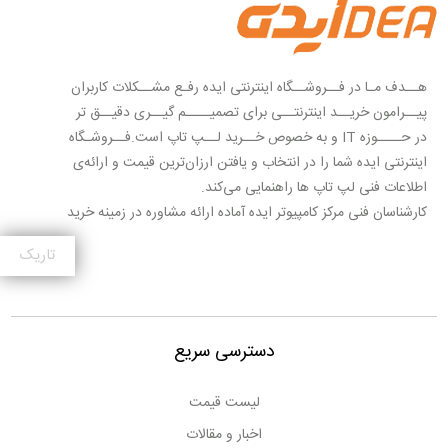
هــدف مـا در فــروشــگاه اینترنتی ایده رفـع مشــکلات کاربران
پیــرامون خریــد اینترنتــی برای تصمیــــم گیــری دقیــق تر
در حــــوزه IT و به خصوص خــرید لــپ تاپ است.فــروشـگاه
اینترنتی ایده شما را در انتخاب و یافتن ارزان‌ترین قیمت و ارائه‌ی
اطلاعات فنی لپ تاپ ها راهنمایی می‌کند.
کارشناسان فنی مرکز کامپیوتر ایده آماده ارائه مشاوره در زمینه خرید
لپ تاپ با کاربری های مختلف عمومی، فنی مهندسی، طراحی، بازی
تاریک
و گیمینگ، اداری، پزشکی و غیره می باشند.
لپ‌تاپ‌های شاخص بازار توسط فروشگاه اینترنتی ایده به صورت
تخصصی بررسی می‌شوند تا شما کاربران بتوانید با اطلاعات دقیق‌تر
و کامل‌تر درباره‌ی گزینه‌های انتخابی تصمیم بگیرید، از این رو می
دسترسی سریع
توانید با دنبال کردن پیج اینستاگرام مرکز کامپیوتر ایده به آدرس
instagram.com/idea.laptop و همچنین صفحه آپارات این
لیست قیمت
مجموعه به آدرس aparat.com/idea.laptop جدیدترین و به
اخبار و مقالات
روزترین محصولات در حوزه IT را مشاهده و از اطلاعات دقیق و