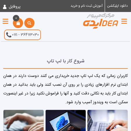
دانلود اپلیکشن
آموزش ثبت نام و خرید
پروفایل
×
×
×
×
×
×
×
دسته بندی فروشگاه
ورود
ثبت نام
بازگشت
پروفایل من
سبد خرید من
علاقه مندی ها
0
صفحه نخست
نام و نام خانوادگی:
سبد خرید شما خالی می
071 - 36473030
لپ تاپ های Asus
لیست قیمت
موبایل:
موبایل:
باشد.
اخبار و مقالات
تغییرمشخصات
تغییررمز عبور
شروع کار با لپ تاپ
لپ تاپ های Acer
ایمیل:
رمز عبور:
سوالات متداول
کاربران زمانی که یک لپ تاپ جدید خریداری می کنند دوست دارند در همان
رمز عبور:
لپ تاپ های Lenovo
قوانین و مقررات
ابتدای نرم افزارهای زیادی را بر روی آن نصب کنند ولی باید بدانید در همان
فراموشی رمز عبور
ثبت نام
ابتدای کار باید به نکاتی دقت کنید و آنها را فراموش نکنید زیرا در غیر اینصورت
علاقه مندی ها
خریدهای من
درباره ما
ممکن است به ویندوز آسیب وارد شود.
لپ تاپ های HP
تماس با ما
لپ تاپ های DELL