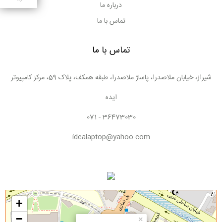
درباره ما
مورد آن‌ها است.
تماس با ما
تماس با ما
شیراز، خیابان ملاصدرا، پاساژ ملاصدرا، طبقه همکف، پلاک 59، مرکز کامپیوتر
ایده
071 - 36473030
idealaptop@yahoo.com
+
−
×