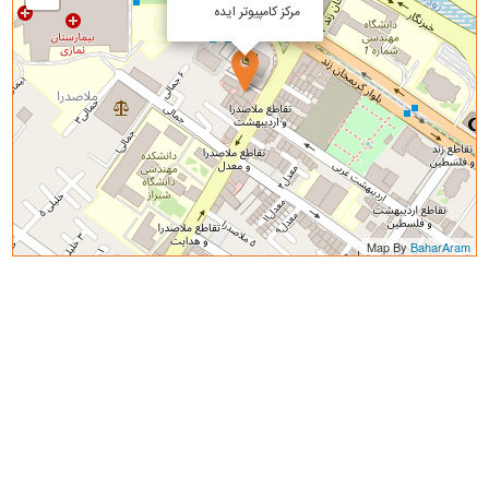
مرکز کامپیوتر ایده
Map By
BaharAram