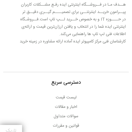
هــدف مـا در فــروشــگاه اینترنتی ایده رفـع مشــکلات کاربران
پیــرامون خریــد اینترنتــی برای تصمیــــم گیــری دقیــق تر
در حــــوزه IT و به خصوص خــرید لــپ تاپ است.فــروشـگاه
اینترنتی ایده شما را در انتخاب و یافتن ارزان‌ترین قیمت و ارائه‌ی
اطلاعات فنی لپ تاپ ها راهنمایی می‌کند.
کارشناسان فنی مرکز کامپیوتر ایده آماده ارائه مشاوره در زمینه خرید
لپ تاپ با کاربری های مختلف عمومی، فنی مهندسی، طراحی، بازی
و گیمینگ، اداری، پزشکی و غیره می باشند.
لپ‌تاپ‌های شاخص بازار توسط فروشگاه اینترنتی ایده به صورت
تخصصی بررسی می‌شوند تا شما کاربران بتوانید با اطلاعات دقیق‌تر
و کامل‌تر درباره‌ی گزینه‌های انتخابی تصمیم بگیرید، از این رو می
دسترسی سریع
توانید با دنبال کردن پیج اینستاگرام مرکز کامپیوتر ایده به آدرس
instagram.com/idea.laptop و همچنین صفحه آپارات این
لیست قیمت
مجموعه به آدرس aparat.com/idea.laptop جدیدترین و به
اخبار و مقالات
روزترین محصولات در حوزه IT را مشاهده و از اطلاعات دقیق و
کامل آنها مطلع شوید.
سوالات متداول
بخش محصولات فروشگاه اینترنتی ایده مرجعی برای اطلاع از
قوانین و مقررات
قیمت روز لپ تاپ ، مقایسه مشخصات فنی و بحث و تبادل‌ نظر در
تاریک